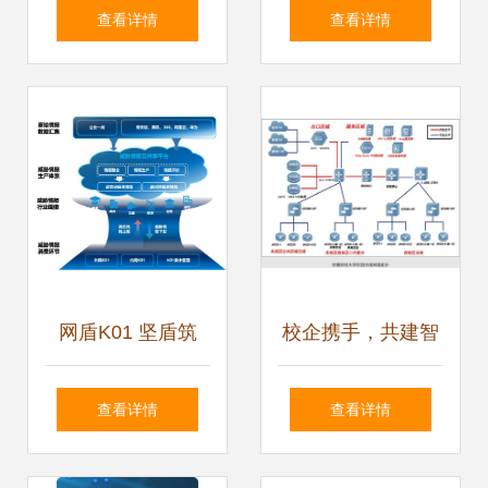
商撬动中小企业市
动申诉量超联通电
查看详情
查看详情
场的数字化杠杆
信之和，联通表现
令人意外
网盾K01 坚盾筑
校企携手，共建智
垒，共谱网络威胁
慧校园网络运营服
查看详情
查看详情
联防体系新篇章
务新生态