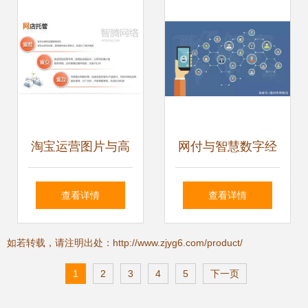
发等
者
淘宝运营图片与高
网付与智慧数字经
清图片的正确运用
营 私域红利期下商
查看详情
查看详情
——河北智腾电子
家的必然选择
如若转载，请注明出处：http://www.zjyg6.com/product/
商务网络公司助力
1
2
3
4
5
下一页